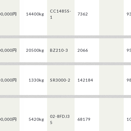
CC1485S-
00,000円
14400kg
7362
9
1
00,000円
20500kg
BZ210-3
2066
9
80,000円
1330kg
SR3000-2
142184
9
02-8FDJ3
00,000円
5420kg
68179
1
5