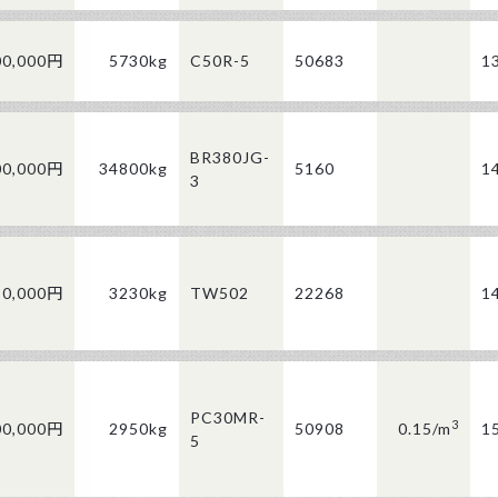
00,000円
5730kg
C50R-5
50683
1
BR380JG-
00,000円
34800kg
5160
1
3
80,000円
3230kg
TW502
22268
1
PC30MR-
3
00,000円
2950kg
50908
0.15/
m
1
5