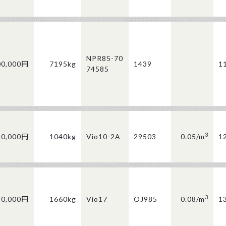
NPR85-70
00,000円
7195kg
1439
1
74585
3
80,000円
1040kg
Vio10-2A
29503
0.05/
m
1
3
50,000円
1660kg
Vio17
OJ985
0.08/
m
1