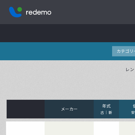
株式会社レデモ
レン
年式
メーカー
古
新