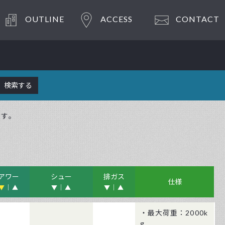
OUTLINE
ACCESS
CONTACT
ます。
アワー
シュー
排ガス
仕様
▼
▲
▼
▲
▼
▲
・最大荷重：2000k
g