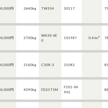
00,000円
2640kg
TW354
30117
7
WA30-6E
3
00,000円
2700kg
101987
0.4/
m
7
0
00,000円
2560kg
C30R-3
31043
8
F201-04
00,000円
4390kg
FD25T5M
8
942