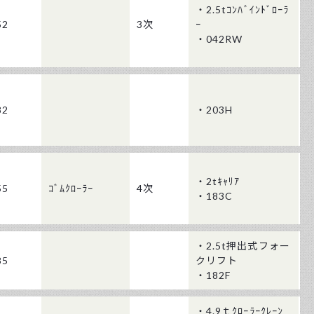
・2.5tｺﾝﾊﾞｲﾝﾄﾞﾛｰﾗ
52
3次
ｰ
・042RW
82
・203H
・2tｷｬﾘｱ
55
ｺﾞﾑｸﾛｰﾗｰ
4次
・183C
・2.5t押出式フォー
85
クリフト
・182F
・4.9ｔｸﾛｰﾗｰｸﾚｰﾝ