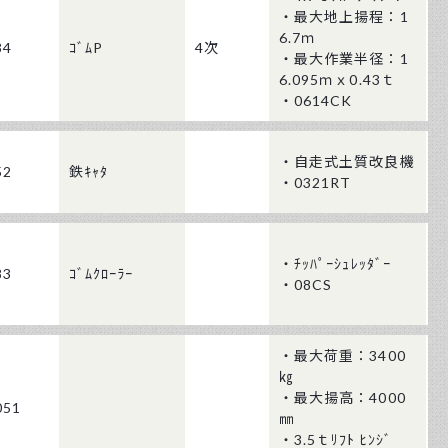
・最大地上揚程：1
6.7ｍ
34
ｺﾞﾑP
4次
・最大作業半径：1
6.095ｍｘ0.43ｔ
・0614CK
・自走式土質改良機
52
鉄ｷｬﾀ
・0321RT
・ﾁｯﾊﾟｰｼｭﾚｯﾀﾞｰ
83
ｺﾞﾑｸﾛｰﾗｰ
・08CS
・最大荷重：3400
㎏
・最大揚高：4000
051
㎜
・3.5ｔﾘﾌﾄ ﾋﾝｼﾞ