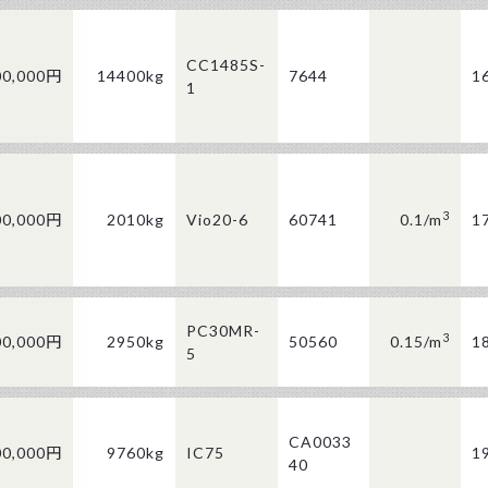
CC1485S-
00,000円
14400kg
7644
1
1
3
00,000円
2010kg
Vio20-6
60741
0.1/
m
1
PC30MR-
3
00,000円
2950kg
50560
0.15/
m
1
5
CA0033
00,000円
9760kg
IC75
1
40