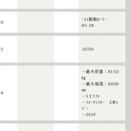
･1t振動ﾛｰﾗｰ
30
R5-28
22
.055H
・最大荷重：4150
㎏
・最大揚高：4000
㎜
94
・5ｔﾘﾌﾄ
・ﾌｫｰｸｼﾌﾀｰ 2本ﾚ
ﾊﾞｰ
・015F