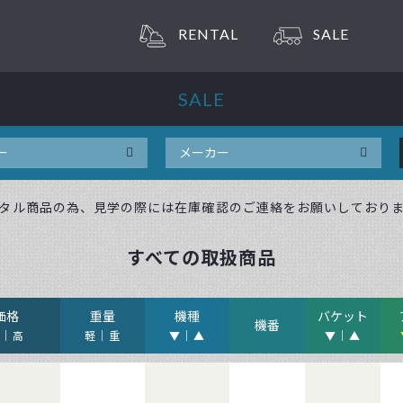
RENTAL
SALE
SALE
タル商品の為、見学の際には在庫確認のご連絡をお願いしており
すべての取扱商品
価格
重量
機種
バケット
機番
安
高
軽
重
▼
▲
▼
▲