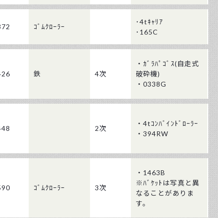
･4tｷｬﾘｱ
372
ｺﾞﾑｸﾛｰﾗｰ
･165C
・ｶﾞﾗﾊﾟｺﾞｽ(自走式
426
鉄
4次
破砕機)
・0338G
・4tｺﾝﾊﾞｲﾝﾄﾞﾛｰﾗｰ
448
2次
・394RW
・1463B
※ﾊﾞｹｯﾄは写真と異
590
ｺﾞﾑｸﾛｰﾗｰ
3次
なることがありま
す。