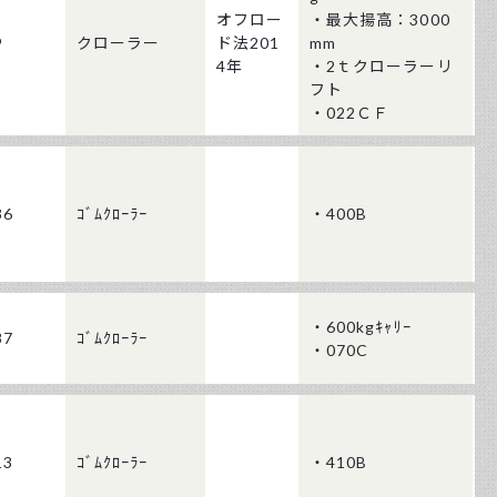
オフロー
・最大揚高：3000
9
クローラー
ド法201
mm
4年
・2ｔクローラーリ
フト
・022ＣＦ
36
ｺﾞﾑｸﾛｰﾗｰ
・400B
・600kgｷｬﾘｰ
87
ｺﾞﾑｸﾛｰﾗｰ
・070C
13
ｺﾞﾑｸﾛｰﾗｰ
・410B