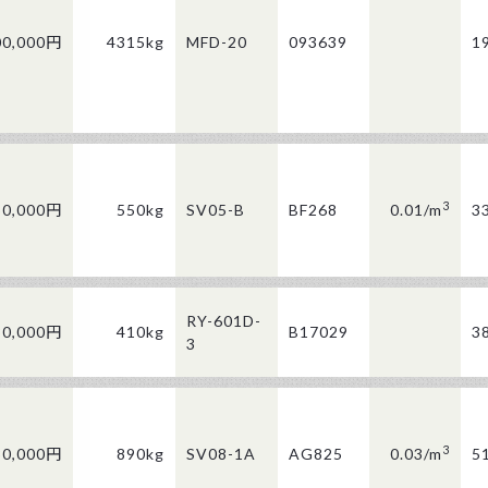
00,000円
4315kg
MFD-20
093639
1
3
50,000円
550kg
SV05-B
BF268
0.01/
m
3
RY-601D-
80,000円
410kg
B17029
3
3
3
30,000円
890kg
SV08-1A
AG825
0.03/
m
5