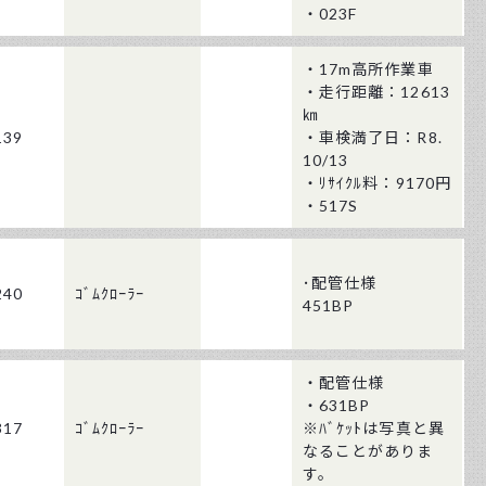
・023F
・17m高所作業車
・走行距離：12613
㎞
139
・車検満了日：R8.
10/13
・ﾘｻｲｸﾙ料：9170円
・517S
･配管仕様
240
ｺﾞﾑｸﾛｰﾗｰ
451BP
・配管仕様
・631BP
317
ｺﾞﾑｸﾛｰﾗｰ
※ﾊﾞｹｯﾄは写真と異
なることがありま
す。