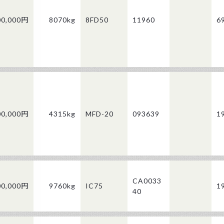
00,000円
8070kg
8FD50
11960
6
00,000円
4315kg
MFD-20
093639
1
CA0033
00,000円
9760kg
IC75
1
40