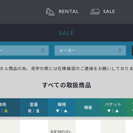
RENTAL
SALE
SALE
タル商品の為、見学の際には在庫確認のご連絡をお願いしており
すべての取扱商品
価格
重量
機種
バケット
機番
安
高
軽
重
▼
▲
▼
▲
BR380JG-