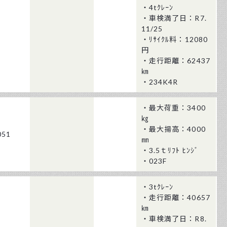
・4tｸﾚｰﾝ
・車検満了日：R7.
11/25
・ﾘｻｲｸﾙ料：12080
円
・走行距離：62437
㎞
・234K4R
・最大荷重：3400
㎏
・最大揚高：4000
051
㎜
・3.5ｔﾘﾌﾄ ﾋﾝｼﾞ
・023F
・3tｸﾚｰﾝ
・走行距離：40657
㎞
・車検満了日：R8.