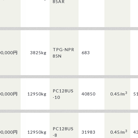
85AR
TPG-NPR
00,000円
3825kg
683
85N
PC128US
3
00,000円
12950kg
40850
0.45/
m
5
-10
PC128US
3
00,000円
12950kg
31983
0.45/
m
4
-8