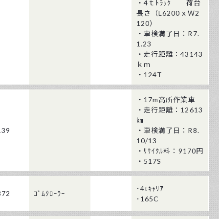
・4ｔﾄﾗｯｸ 荷台
長さ（L6200ｘＷ2
120）
・車検満了日：R7.
1.23
・走行距離：43143
ｋｍ
・124T
・17m高所作業車
・走行距離：12613
㎞
139
・車検満了日：R8.
10/13
・ﾘｻｲｸﾙ料：9170円
・517S
･4tｷｬﾘｱ
372
ｺﾞﾑｸﾛｰﾗｰ
･165C