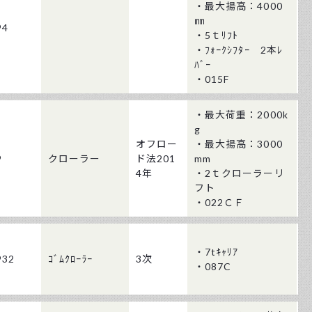
・最大揚高：4000
㎜
94
・5ｔﾘﾌﾄ
・ﾌｫｰｸｼﾌﾀｰ 2本ﾚ
ﾊﾞｰ
・015F
・最大荷重：2000k
g
オフロー
・最大揚高：3000
9
クローラー
ド法201
mm
4年
・2ｔクローラーリ
フト
・022ＣＦ
・7tｷｬﾘｱ
932
ｺﾞﾑｸﾛｰﾗｰ
3次
・087C