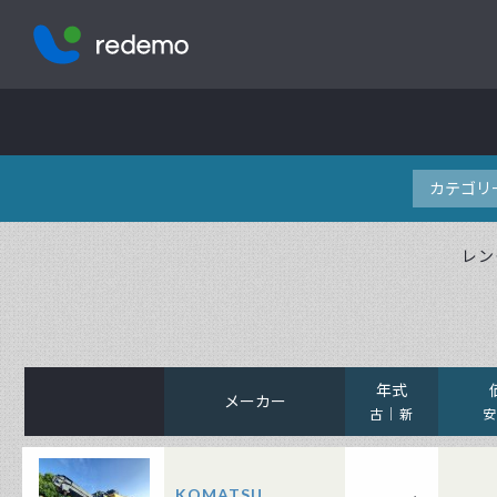
株式会社レデモ
レン
年式
メーカー
古
新
KOMATSU