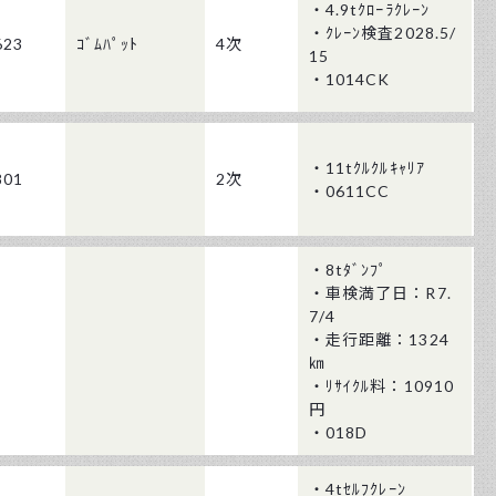
・4.9tｸﾛｰﾗｸﾚｰﾝ
・ｸﾚｰﾝ検査2028.5/
623
ｺﾞﾑﾊﾟｯﾄ
4次
15
・1014CK
・11tｸﾙｸﾙｷｬﾘｱ
801
2次
・0611CC
・8tﾀﾞﾝﾌﾟ
・車検満了日：R7.
7/4
・走行距離：1324
㎞
・ﾘｻｲｸﾙ料：10910
円
・018D
・4tｾﾙﾌｸﾚｰﾝ