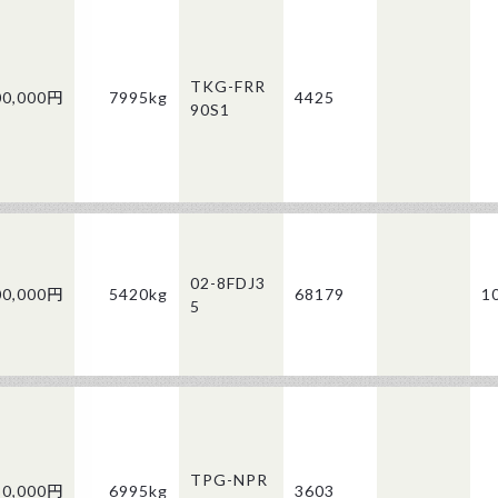
TKG-FRR
00,000円
7995kg
4425
90S1
02-8FDJ3
00,000円
5420kg
68179
1
5
TPG-NPR
80,000円
6995kg
3603