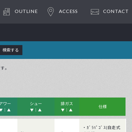
OUTLINE
ACCESS
CONTACT
ます。
アワー
シュー
排ガス
仕様
▼
▲
▼
▲
▼
▲
・ｶﾞﾗﾊﾟｺﾞｽ(自走式