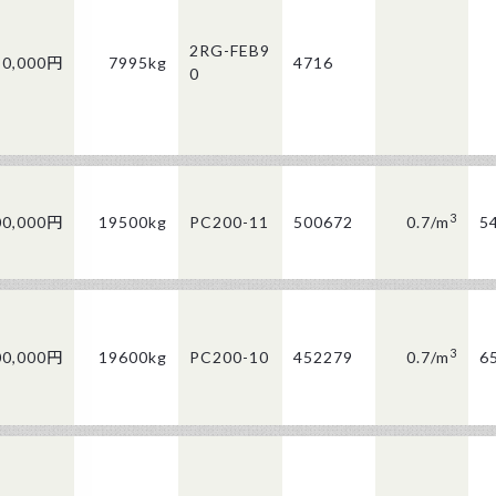
2RG-FEB9
80,000円
7995kg
4716
0
3
00,000円
19500kg
PC200-11
500672
0.7/
m
5
3
00,000円
19600kg
PC200-10
452279
0.7/
m
6