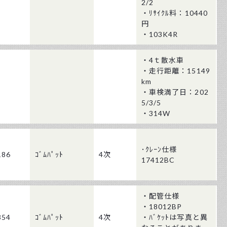
2/2
・ﾘｻｲｸﾙ料：10440
円
・103K4R
・4ｔ散水車
・走行距離：15149
km
・車検満了日：202
5/3/5
・314W
･ｸﾚｰﾝ仕様
186
ｺﾞﾑﾊﾟｯﾄ
4次
17412BC
・配管仕様
・18012BP
354
ｺﾞﾑﾊﾟｯﾄ
4次
・ﾊﾞｹｯﾄは写真と異