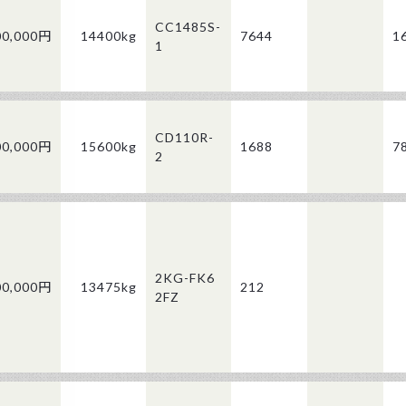
CC1485S-
00,000円
14400kg
7644
1
1
CD110R-
00,000円
15600kg
1688
7
2
2KG-FK6
00,000円
13475kg
212
2FZ