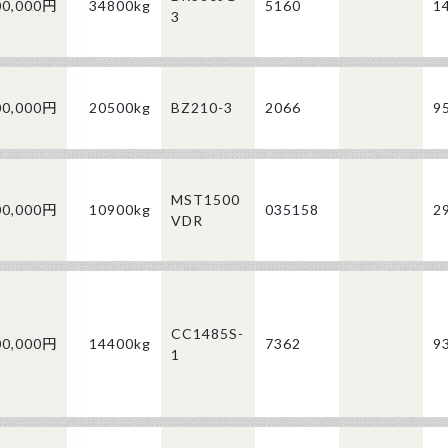
00,000円
34800kg
5160
1
3
00,000円
20500kg
BZ210-3
2066
9
MST1500
00,000円
10900kg
035158
2
VDR
CC1485S-
00,000円
14400kg
7362
9
1