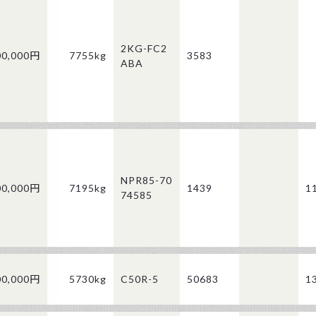
2KG-FC2
00,000円
7755kg
3583
ABA
NPR85-70
00,000円
7195kg
1439
1
74585
00,000円
5730kg
C50R-5
50683
1