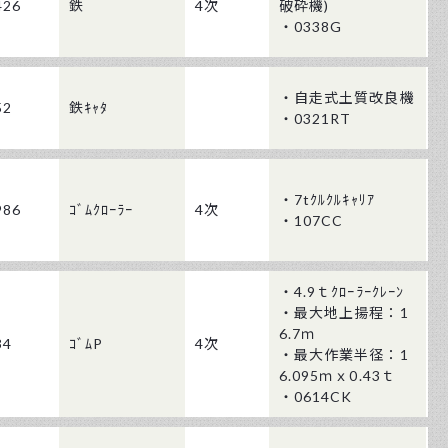
426
鉄
4次
破砕機)
・0338G
・自走式土質改良機
52
鉄ｷｬﾀ
・0321RT
・7tｸﾙｸﾙｷｬﾘｱ
986
ｺﾞﾑｸﾛｰﾗｰ
4次
・107CC
・4.9ｔｸﾛｰﾗｰｸﾚｰﾝ
・最大地上揚程：1
6.7ｍ
34
ｺﾞﾑP
4次
・最大作業半径：1
6.095ｍｘ0.43ｔ
・0614CK