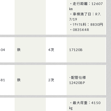
・走行距離：12607
㎞
・車検満了日：R7.
7/19
・ﾘｻｲｸﾙ料：8830円
・0835K4R
404
鉄
4次
17120B
･配管仕様
581
鉄
2次
12420BP
・最大荷重：4150
㎏